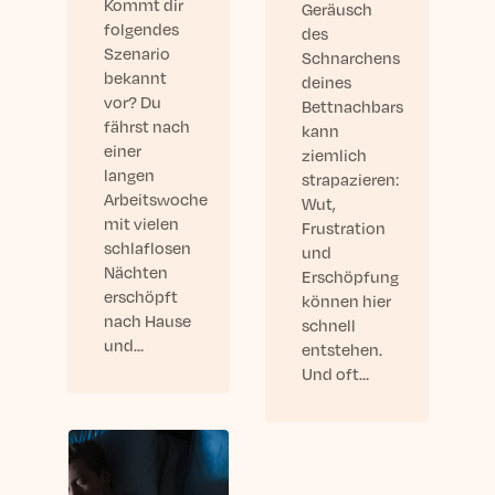
Kommt dir
Geräusch
folgendes
des
Szenario
Schnarchens
bekannt
deines
vor? Du
Bettnachbars
fährst nach
kann
einer
ziemlich
langen
strapazieren:
Arbeitswoche
Wut,
mit vielen
Frustration
schlaflosen
und
Nächten
Erschöpfung
erschöpft
können hier
nach Hause
schnell
und…
entstehen.
Und oft…