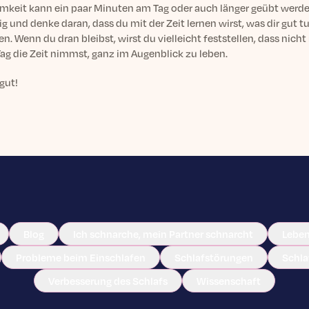
mkeit kann ein paar Minuten am Tag oder auch länger geübt werden
g und denke daran, dass du mit der Zeit lernen wirst, was dir gut 
en. Wenn du dran bleibst, wirst du vielleicht feststellen, dass nicht
Tag die Zeit nimmst, ganz im Augenblick zu leben.
gut!
Blog
Ich schnarche, mein Partner schnarcht
Leben
Probleme beim Einschlafen
Schlafstörungen
Schl
Verbesserung des Schlafs
Wissenschaft