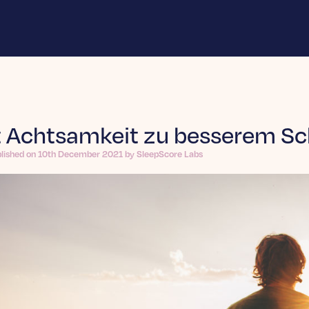
t Achtsamkeit zu besserem Sc
blished on 10th December 2021 by SleepScore Labs