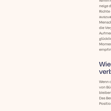
Nimm e
neige 
Richte
auszua
Mensch
die Ve
Aufmer
glückl
Moment
empfin
Wie
ver
Wenn d
von Bü
bleibe
Das Be
Positio