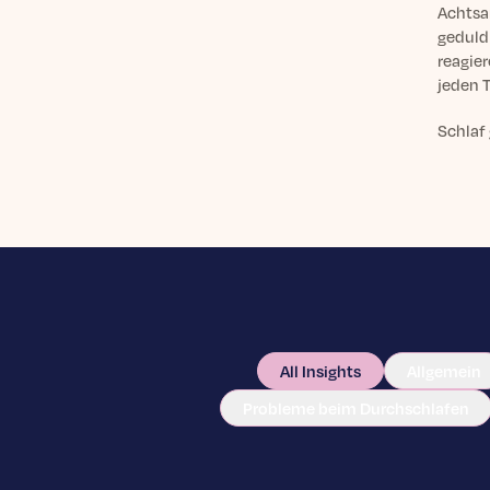
Achtsa
geduldi
reagier
jeden 
Schlaf 
All Insights
Allgemein
Probleme beim Durchschlafen