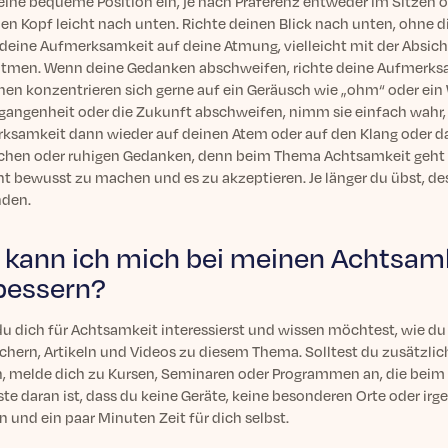
ine bequeme Position ein, je nach Präferenz entweder im Sitzen o
den Kopf leicht nach unten. Richte deinen Blick nach unten, ohne 
 deine Aufmerksamkeit auf deine Atmung, vielleicht mit der Absi
tmen. Wenn deine Gedanken abschweifen, richte deine Aufmerks
en konzentrieren sich gerne auf ein Geräusch wie „ohm“ oder ein
rgangenheit oder die Zukunft abschweifen, nimm sie einfach wahr, 
ksamkeit dann wieder auf deinen Atem oder auf den Klang oder da
ichen oder ruhigen Gedanken, denn beim Thema Achtsamkeit geht 
 bewusst zu machen und es zu akzeptieren. Je länger du übst, dest
den.
 kann ich mich bei meinen Achtsam
bessern?
u dich für Achtsamkeit interessierst und wissen möchtest, wie du 
chern, Artikeln und Videos zu diesem Thema. Solltest du zusätzli
n, melde dich zu Kursen, Seminaren oder Programmen an, die beim
ste daran ist, dass du keine Geräte, keine besonderen Orte oder i
n und ein paar Minuten Zeit für dich selbst.