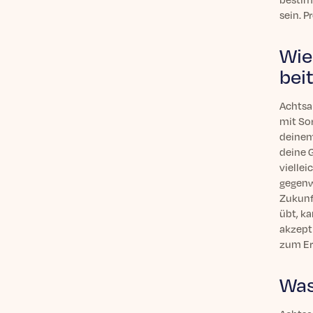
sein. P
Wie
bei
Achtsa
mit So
deinem 
deine G
vielle
gegenw
Zukunf
übt, k
akzept
zum Er
Was