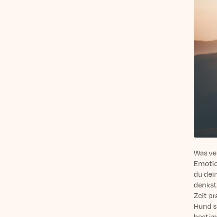
Was ve
Emotio
du dei
denkst
Zeit p
Hund st
bestim