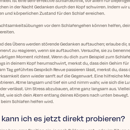
keit ist eine sehr effektive Schlaftechnik, vor allem für diejeni
hen in der Nacht Gedanken durch den Kopf schwirren. Indem wir u
gen und körperlichen Zustand für den Schlaf erreichen.
Achtsamkeitsübungen vor dem Schlafengehen können helfen, deine
ereiten.
d des Übens werden störende Gedanken auftauchen; erlaube dir, si
enervt zu reagieren, wenn sie auftauchen. Versuche, sie zu benenn
ärtigen Moment richtest. Wenn du dich zum Beispiel zum Schlafen 
ings in deinem Kopf herumschwirrt, merkst du, dass dein Gehirn f
am Tag geführtes Gespräch Revue passieren lässt, merkst du, dass 
ksamkeit dann wieder sanft auf die Gegenwart. Eine hilfreiche Met
trieren. Atme langsam und tief ein und nimm wahr, wie sich die Luf
der verlässt. Um Stress abzubauen, atme ganz langsam aus. Viellei
llst, wie sich dein Atem entlang deines Körpers nach unten bewegt.
 beim Schlafen helfen wird.
 kann ich es jetzt direkt probieren?