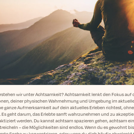
rstehen wir unter Achtsamkeit? Achtsamkeit lenkt den Fokus auf d
nen, deiner physischen Wahrnehmung und Umgebung im aktuelle
ne ganze Aufmerksamkeit auf dein aktuelles Erleben richtest, ohne 
. Es geht darum, das Erlebte sanft wahrzunehmen und zu akzeptier
raktiziert werden. Du kannst achtsam spazieren gehen, achtsam e
reicheln – die Möglichkeiten sind endlos. Wenn du es gewohnt bist
mte Sache zu konzentrieren, oder wenn du dich häufig abgelenkt fü