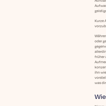
Achtsam
Aufwac
geisti
Kurze 
vorzub
Währen
oder g
gegenw
allerd
früher 
Aufmer
konzen
ihn wie
vorste
was dir
Wie