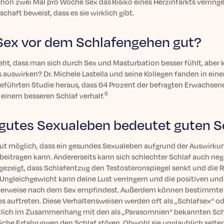
chon zwei Mal pro Woche Sex das Risiko eines Herzinfarkts verringe
chaft beweist, dass es sie wirklich gibt.
 Sex vor dem Schlafengehen gut?
eht, dass man sich durch Sex und Masturbation besser fühlt, aber k
 auswirken? Dr. Michele Lastella und seine Kollegen fanden in einer
eführten Studie heraus, dass 64 Prozent der befragten Erwachsen
6
 einem besseren Schlaf verhalf.
 gutes Sexualeben bedeutet guten S
 gut möglich, dass ein gesundes Sexualeben aufgrund der Auswirkun
 beitragen kann. Andererseits kann sich schlechter Schlaf auch ne
gezeigt, dass Schlafentzug den Testosteronspiegel senkt und die 
 Ungleichgewicht kann deine Lust verringern und die positiven und
erweise nach dem Sex empfindest. Außerdem können bestimmte s
es auftreten. Diese Verhaltensweisen werden oft als „Schlafsex“ 
lich im Zusammenhang mit den als „Parasomnien“ bekannten Sch
iche Erfahrungen den Schlaf stören. Obwohl sie unglaublich selten i