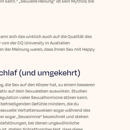
rn kann.
„Sexuelle Heilung“ ist kein Mythos; die
ann sich das wirklich auch auf die Qualität des
 von der CQ University in Australien
en der Meinung waren, dass ihnen Sex mit Happy
chlaf (und umgekehrt)
g, die Sex auf den Körper hat, zu einem besseren
gativ auf dein Sexualeben auswirken. Studien
Regulation vieler Sexualhormone stören kann.
 befriedigenden Gefühle mindern, die du
exuelle Verhaltensweisen sogar während des
oder sogar „Sexsomnie“ bezeichnet und stehen
lafstörungen, bei denen ungewöhnliche
st, stellen Schlafforscher fest, dass diese