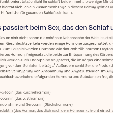
funktioniert tatsächlich! Ihr schlaft beide innerhalb weniger Minut
t hier tatsächlich ein Zusammenhang? In diesem Beitrag geht es 
 Hilfsmittel für gesunden Schlaf sein kann.
 passiert beim Sex, das den Schlaf
Sex an sich nicht schon die schönste Nebensache der Welt ist, stel
 Beim Geschlechtsverkehr werden einige Hormone ausgeschüttet, di
. Zum Beispiel werden Hormone wie das Wohlfühlhormon Oxytocin
iertes Hormon, freigesetzt, die beide zur Entspannung des Körpers 
lich werden auch Endorphine freigesetzt, die im Körper eine schm
2
gung vor dem Schlafen beiträgt.
Außerdem senkt Sex die Produktio
elbare Verringerung von Anspannung und Angstzuständen. Im Allg
schlechtsverkehr die folgenden Hormone und Substanzen frei, di
xytocin (das Kuschelhormon)
opamin (das Lusthormon)
ndorphine und Serotonin (Glückshormone)
rolaktin (das Hormon, das dich nach dem Höhepunkt leicht einschla