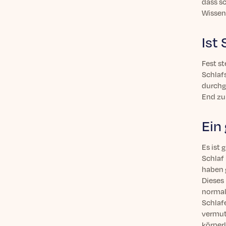
dass s
Wissens
Ist
Fest st
Schlafs
durchg
End zu
Ein
Es ist
Schlaf
haben 
Dieses
normal
Schlaf
vermut
körperl