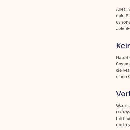
Alles i
dein Bl
es son
ablenk
Kei
Natürli
Sexual
sie bes
einen 
Vor
Wenn d
Östroge
hilft 
und re