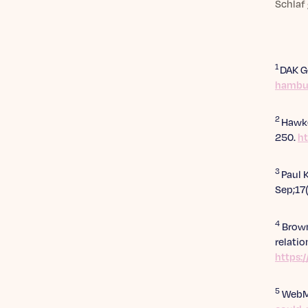
Schlaf 
1
DAK G
hambur
2
Hawke
250.
ht
3
Paul 
Sep;17
4
Brown,
relatio
https:
5
WebMD