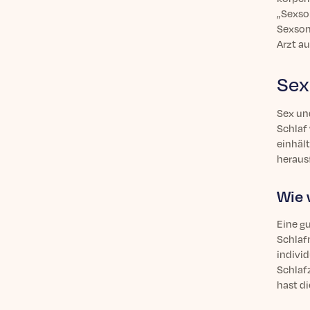
„Sexso
Sexsom
Arzt a
Sex
Sex un
Schlaf
einhäl
herausf
Wie 
Eine gu
Schlafm
individ
Schlaf
hast di