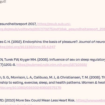
gut!
esundheitsreport 2017,
https://epub.sub.uni-
g.de/epub/volltexte/2017/73275/pdf/dak_gesundheitsreport_20
s C. H. (1992). Endorphins: the basis of pleasure?.
Journal of neuro
tps://doi.org/10.1136/jnnp.55.4.247
KN, Turek FW, Kryger MH. (2008). Influence of sex on sleep regulat
(7):1201-8.
https://pubmed.ncbi.nlm.nih.gov/18710368/
 S. G., Morrison, L. A., Calibuso, M. J., & Christiansen, T. M. (2008)
nship to eating, exercise, sleep, and health patterns.
Women & heal
//doi.org/10.1080/03630240802575179
. (2010) More Sex Could Mean Less Heart Risk.
https://www.web