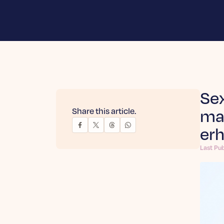
Sex
Share this article.
man
er
Last Pu