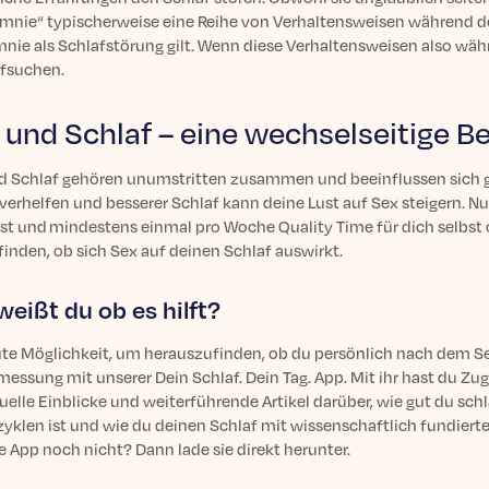
mnie“ typischerweise eine Reihe von Verhaltensweisen während des
nie als Schlafstörung gilt. Wenn diese Verhaltensweisen also währ
ufsuchen.
 und Schlaf – eine wechselseitige B
d Schlaf gehören unumstritten zusammen und beeinflussen sich ge
 verhelfen und besserer Schlaf kann deine Lust auf Sex steigern. 
tst und mindestens einmal pro Woche Quality Time für dich selbst 
inden, ob sich Sex auf deinen Schlaf auswirkt.
weißt du ob es hilft?
te Möglichkeit, um herauszufinden, ob du persönlich nach dem Sex 
essung mit unserer Dein Schlaf. Dein Tag. App. Mit ihr hast du Zu
uelle Einblicke und weiterführende Artikel darüber, wie gut du sch
zyklen ist und wie du deinen Schlaf mit wissenschaftlich fundiert
e App noch nicht? Dann lade sie direkt herunter.