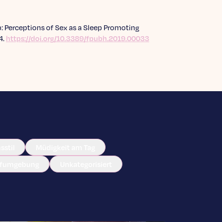
eep: Perceptions of Sex as a Sleep Promoting
 4.
https://doi.org/10.3389/fpubh.2019.00033
sstil
Müdigkeit am Tag
afumgebung
Unkategorisiert