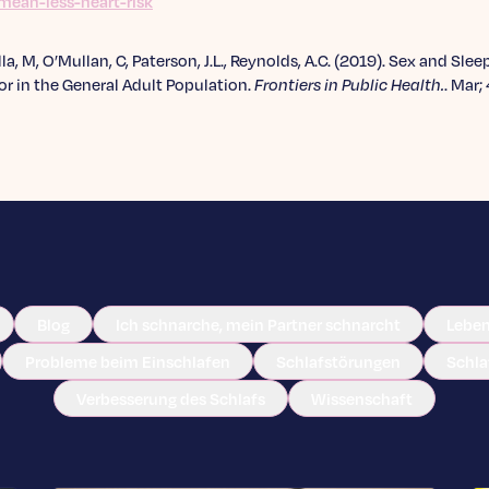
mean-less-heart-risk
la, M, O’Mullan, C, Paterson, J.L., Reynolds, A.C. (2019). Sex and Sl
r in the General Adult Population.
Frontiers in Public Health.
. Mar;
Blog
Ich schnarche, mein Partner schnarcht
Leben
Probleme beim Einschlafen
Schlafstörungen
Schl
Verbesserung des Schlafs
Wissenschaft