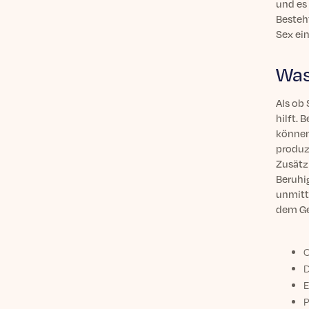
und es 
Besteh
Sex ein
Was
Als ob 
hilft.
können
produz
Zusätz
Beruhi
unmitt
dem Ge
O
D
E
P