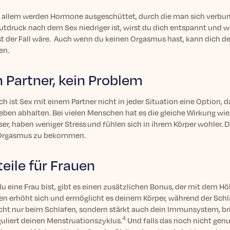
n allem werden Hormone ausgeschüttet, durch die man sich verbunde
utdruck nach dem Sex niedriger ist, wirst du dich entspannt und w
st der Fall wäre. Auch wenn du keinen Orgasmus hast, kann dich de
en.
n Partner, kein Problem
ch ist Sex mit einem Partner nicht in jeder Situation eine Option,
eben abhalten. Bei vielen Menschen hat es die gleiche Wirkung wie
ser, haben weniger Stress und fühlen sich in ihrem Körper wohler. D
Orgasmus zu bekommen.
teile für Frauen
u eine Frau bist, gibt es einen zusätzlichen Bonus, der mit dem 
n erhöht sich und ermöglicht es deinem Körper, während der Schlaf
nicht nur beim Schlafen, sondern stärkt auch dein Immunsystem, b
4
guliert deinen Menstruationszyklus.
Und falls das noch nicht gen