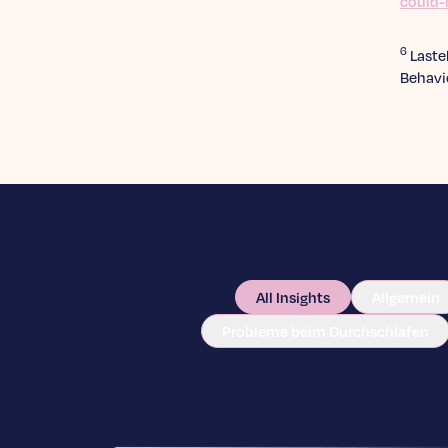
could-
6
Lastel
Behavio
All Insights
Allgemein
Probleme beim Durchschlafen