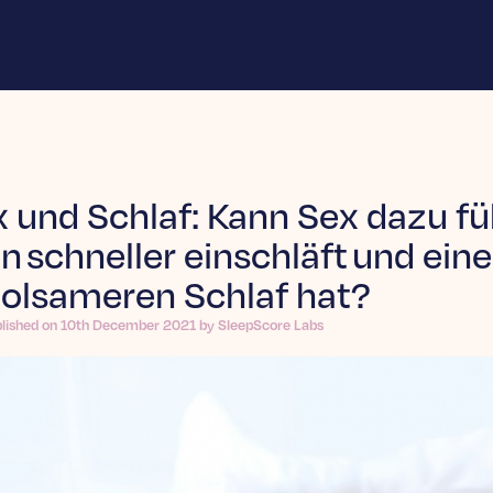
 und Schlaf: Kann Sex dazu fü
 schneller einschläft und eine
holsameren Schlaf hat?
blished on 10th December 2021 by SleepScore Labs